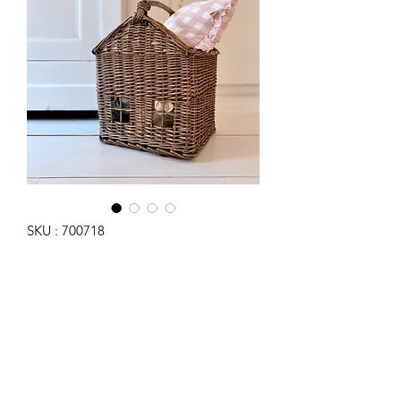
SKU : 700718
L'adorable panier Maison
Prix
59,90 €
Quantité
*