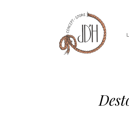
L
Dest