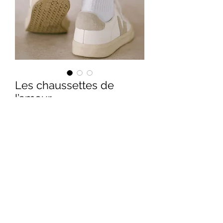
Les chaussettes de
l’amour
Prix
12,90 €
Modèle
*
Quantité
*