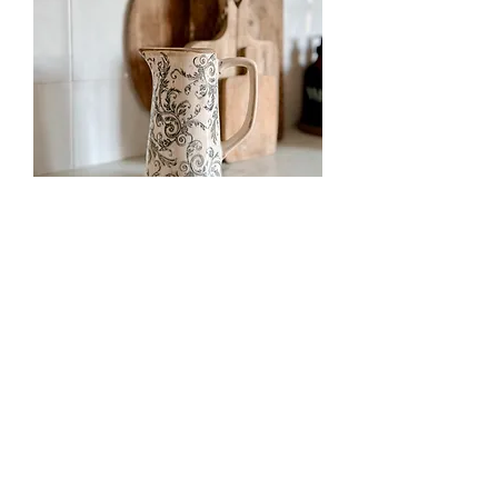
Le pichet floral
Prix
18,00 €
Rupture de stock
Pichet & grand vase/ bouteille floral
• coloris bleu/gris