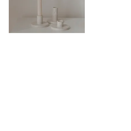
Le bougeoir artisanal
cœur
Prix
22,90 €
Quantité
*
Ajouter au panier
Bougeoir cœur élégant et fait main