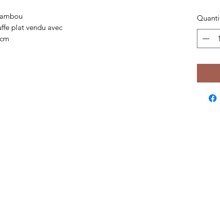
 bambou
Quanti
ffe plat vendu avec
 cm