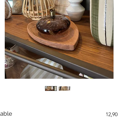
table
12,90