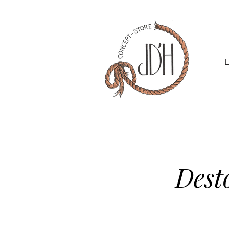
L
Dest