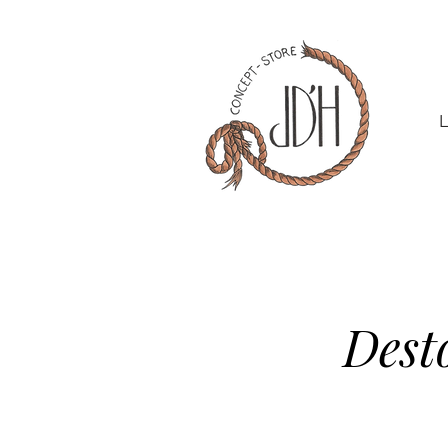
L
Dest