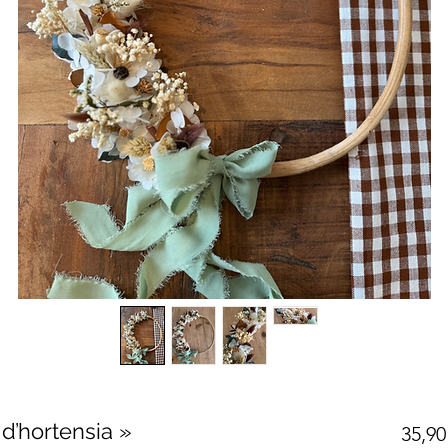
d’hortensia »
35,90