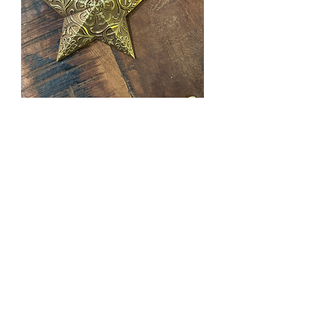
L’étoile décorative &
murale
Prix
15,90 €
Quantité
*
Ajouter au panier