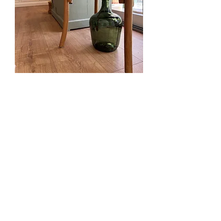
Dame Jeanne verte
Prix
27,90 €
Quantité
*