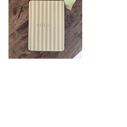
Carte postale « SOLEIL
doré »
Prix
5,90 €
Quantité
*