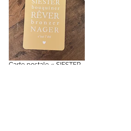
Carte postale « SIESTER,
BOUQUINER… »
Price
3,90€
Quantity
*
Add to Cart