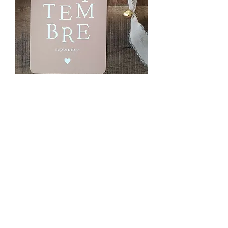
SKU : 0270
Carte postale
"Septembre"
Prix
3,90 €
Rupture de stock
Carte postale