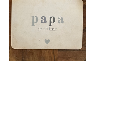
Carte postale « Papa je
t’aime »
Prix
3,90 €
Quantité
*
Ajouter au panier