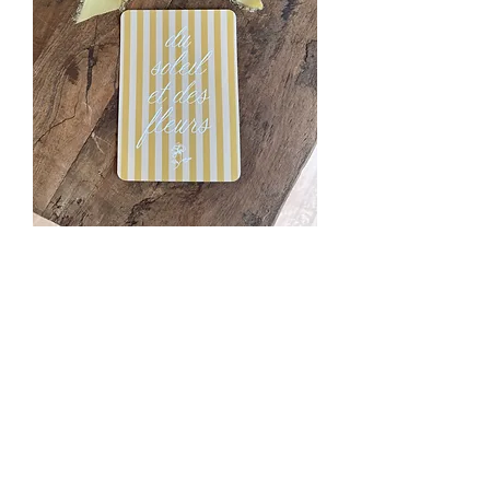
Carte postale « du soleil
& des fleurs »
Prix
3,90 €
Quantité
*