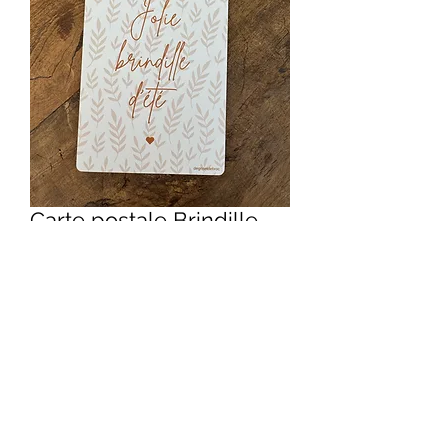
Carte postale Brindille
d’été
Prix
3,90 €
Quantité
*
Ajouter au panier