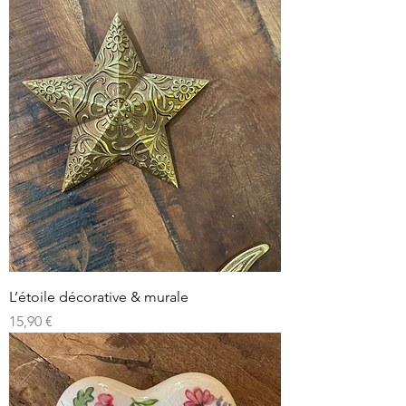
L’étoile décorative & murale
Prix
15,90 €