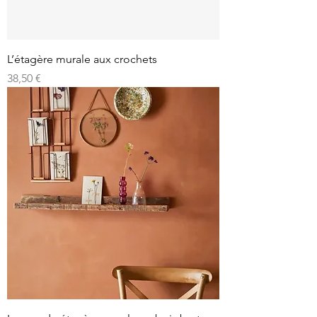
L’étagère murale aux crochets
Prix
38,50 €