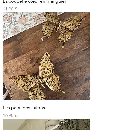
La coupelle cœur en manguier
Prix
11,90 €
Les papillons laitons
Prix
16,90 €