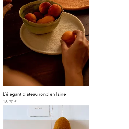
L’élégant plateau rond en laine
Prix
16,90 €