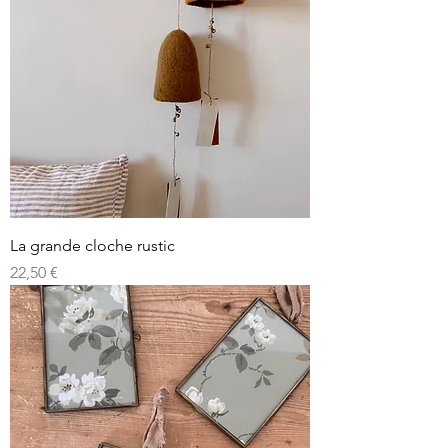
La grande cloche rustic
Prix
22,50 €